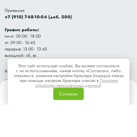
Приемная:
+7 (910) 748-10-04 (доб. 200)
График работы:
пн-чт: 09:00 - 18:00
пт: 09:00 - 16:45
перерыв: 13:00 - 13:45
выходной: сб, вс.
Этот сайт использует cookies. Вы можете согласиться
с их использованием, нажав кнопку «Согласен», либо
Адрес подразделения: г. Орел, ул. Ломоносова, 6, 4 этаж
отказаться, изменив настройки браузера (порядок отказа
Юридический адрес: г. Орел, ул. Ломоносова, 6, 4 этаж
при помощи настроек браузера описан в
Политике
обработки персональных данных
).
Согласен
Обособленное подразделение во Мценске
г. Мценск, ул. Ленина, д. 22а, пом.2, оф.4.
Телефон: +7 (910) 260-18-18
График работы:
пн-пт: 08:00 - 17:00
перерыв: 12:00 - 13:00