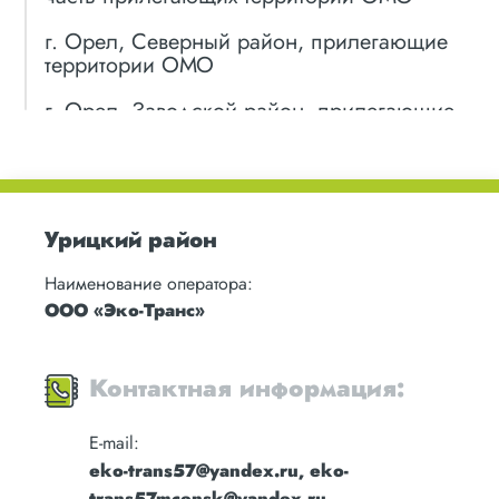
г. Орел, Северный район, прилегающие
территории ОМО
г. Орел, Заводской район, прилегающие
территории ОМО
г. Мценск
г. Ливны
Урицкий район
Болховский район
Наименование оператора:
ООО «Эко-Транс»
Верховский район
Глазуновский район
Контактная информация:
Дмитровский район
E-mail:
Должанский район
eko-trans57@yandex.ru, eko-
trans57mcensk@yandex.ru